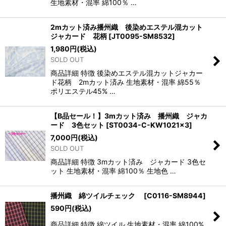
生地素材・混率 綿100％ …
2mカット済み播州織 後染めエステル混カット
ジャカード 花柄
[
JT0095-SM8532
]
1,980
円
(税込)
SOLD OUT
商品詳細 特徴 後染めエステル混カットジャカー
ド花柄 2mカット済み 生地素材・混率 綿55％
ポリエステル45% …
【B品セール！】3mカット済み 播州織 ジャカ
ード 3色セット
[
ST0034-C-KW1021×3
]
7,000
円
(税込)
SOLD OUT
商品詳細 特徴 3mカット済み ジャカード 3色セ
ット 生地素材・混率 綿100％ 生地色 …
播州織 綿ツイルチェック
[
C0116-SM8944
]
590
円
(税込)
商品詳細 特徴 綿ツイル 生地素材・混率 綿100%