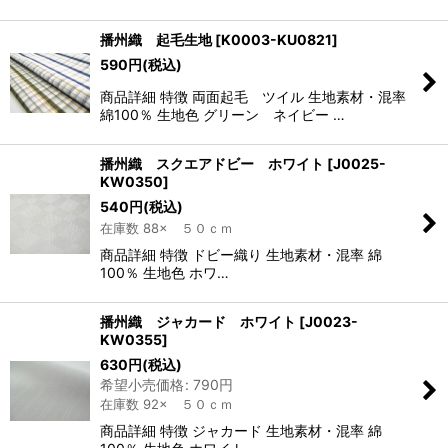
播州織 起毛生地
[
K0003-KU0821
]
590
円
(税込)
商品詳細 特徴 両面起毛 ツイル 生地素材・混率
綿100％ 生地色 グリーン ネイビー …
播州織 スクエアドビー ホワイト
[
J0025-
KW0350
]
540
円
(税込)
在庫数 88× ５０ｃｍ
商品詳細 特徴 ドビー織り 生地素材・混率 綿
100％ 生地色 ホワ…
播州織 ジャカード ホワイト
[
J0023-
KW0355
]
630
円
(税込)
希望小売価格
:
790
円
在庫数 92× ５０ｃｍ
商品詳細 特徴 ジャカード 生地素材・混率 綿