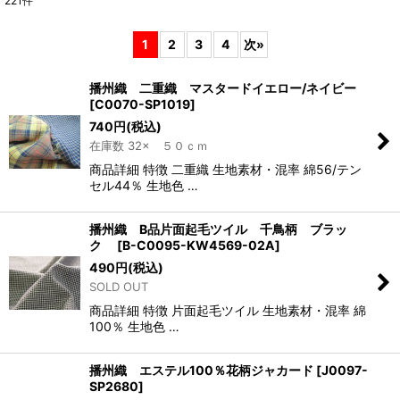
221
件
表示数
:
1
2
3
4
次
»
並び順
:
播州織 二重織 マスタードイエロー/ネイビー
[
C0070-SP1019
]
絞り込む
740
円
(税込)
在庫数 32× ５０ｃｍ
商品詳細 特徴 二重織 生地素材・混率 綿56/テン
セル44％ 生地色 …
播州織 B品片面起毛ツイル 千鳥柄 ブラッ
ク
[
B-C0095-KW4569-02A
]
490
円
(税込)
SOLD OUT
商品詳細 特徴 片面起毛ツイル 生地素材・混率 綿
100％ 生地色 …
播州織 エステル100％花柄ジャカード
[
J0097-
SP2680
]