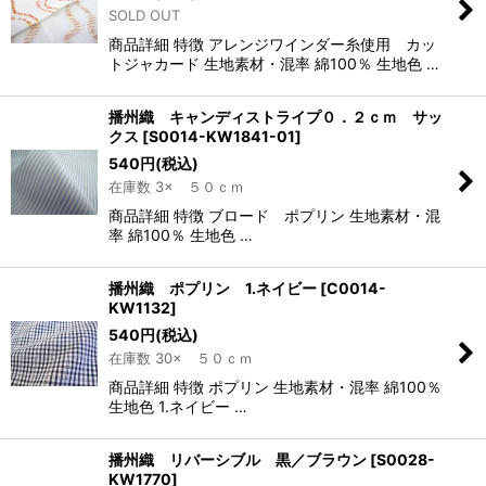
SOLD OUT
商品詳細 特徴 アレンジワインダー糸使用 カッ
トジャカード 生地素材・混率 綿100％ 生地色 …
播州織 キャンディストライプ０．２ｃｍ サッ
クス
[
S0014-KW1841-01
]
540
円
(税込)
在庫数 3× ５０ｃｍ
商品詳細 特徴 ブロード ポプリン 生地素材・混
率 綿100％ 生地色 …
播州織 ポプリン 1.ネイビー
[
C0014-
KW1132
]
540
円
(税込)
在庫数 30× ５０ｃｍ
商品詳細 特徴 ポプリン 生地素材・混率 綿100％
生地色 1.ネイビー …
播州織 リバーシブル 黒／ブラウン
[
S0028-
KW1770
]