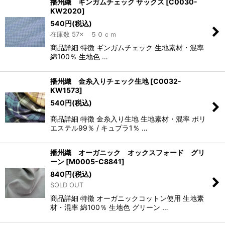
播州織 ギンガムチェック サックス
[
C0030-
KW2020
]
540
円
(税込)
在庫数 57× ５０ｃｍ
商品詳細 特徴 ギンガムチェック 生地素材・混率
綿100％ 生地色 …
播州織 金糸入りチェック生地
[
C0032-
KW1573
]
540
円
(税込)
商品詳細 特徴 金糸入り生地 生地素材・混率 ポリ
エステル99％ / キュプラ1％ …
播州織 オーガニック オックスフォード グリ
ーン
[
M0005-C8841
]
840
円
(税込)
SOLD OUT
商品詳細 特徴 オーガニックコットン使用 生地素
材・混率 綿100％ 生地色 グリーン …