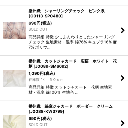
播州織 シャーリングチェック ピンク系
[
C0113-SP0480
]
690
円
(税込)
SOLD OUT
商品詳細 特徴 少しふんわりとしたシャーリング
チェック 生地素材・混率 綿76% キュプラ16% 麻
7% ポリウ…
播州織 カットジャカード 広幅 ホワイト 花
柄
[
J0089-SM6692
]
1,090
円
(税込)
在庫数 1× ５０ｃｍ
商品詳細 特徴 カットジャカード 花柄 生地素
材・混率 綿100％ 生地色 …
播州織 綿麻ジャカード ボーダー クリーム
[
J0088-KW3799
]
990
円
(税込)
SOLD OUT