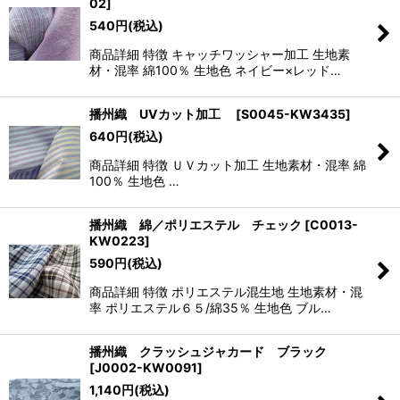
02
]
540
円
(税込)
商品詳細 特徴 キャッチワッシャー加工 生地素
材・混率 綿100％ 生地色 ネイビー×レッド…
播州織 UVカット加工
[
S0045-KW3435
]
640
円
(税込)
商品詳細 特徴 ＵＶカット加工 生地素材・混率 綿
100％ 生地色 …
播州織 綿／ポリエステル チェック
[
C0013-
KW0223
]
590
円
(税込)
商品詳細 特徴 ポリエステル混生地 生地素材・混
率 ポリエステル６５/綿35％ 生地色 ブル…
播州織 クラッシュジャカード ブラック
[
J0002-KW0091
]
1,140
円
(税込)