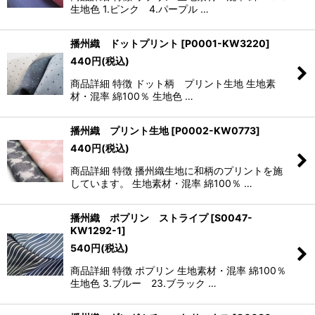
生地色 1.ピンク 4.パープル …
播州織 ドットプリント
[
P0001-KW3220
]
440
円
(税込)
商品詳細 特徴 ドット柄 プリント生地 生地素
材・混率 綿100％ 生地色 …
播州織 プリント生地
[
P0002-KW0773
]
440
円
(税込)
商品詳細 特徴 播州織生地に和柄のプリントを施
しています。 生地素材・混率 綿100％ …
播州織 ポプリン ストライプ
[
S0047-
KW1292-1
]
540
円
(税込)
商品詳細 特徴 ポプリン 生地素材・混率 綿100％
生地色 3.ブルー 23.ブラック …