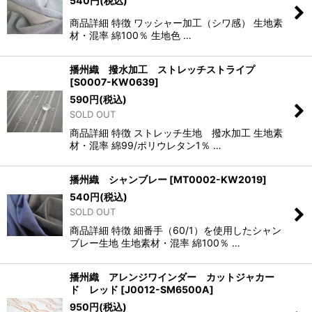
540
円
(税込)
商品詳細 特徴 ワッシャー加工（シワ感） 生地素
材・混率 綿100％ 生地色 …
播州織 撥水加工 ストレッチストライプ
[
S0007-KW0639
]
590
円
(税込)
SOLD OUT
商品詳細 特徴 ストレッチ生地 撥水加工 生地素
材・混率 綿99/ポリウレタン1％ …
播州織 シャンブレー
[
MT0002-KW2019
]
540
円
(税込)
SOLD OUT
商品詳細 特徴 細番手（60/1）を使用したシャン
ブレー生地 生地素材・混率 綿100％ …
播州織 アレンジワインダー カットジャカー
ド レッド
[
J0012-SM6500A
]
950
円
(税込)