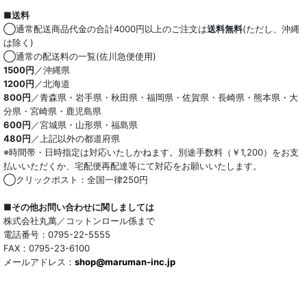
■送料
◯通常配送商品代金の合計4000円以上のご注文は
送料無料
(ただし、沖縄
は除く)
◯通常の配送料の一覧(佐川急便使用)
1500円
／沖縄県
1200円
／北海道
800円
／青森県・岩手県・秋田県・福岡県・佐賀県・長崎県・熊本県・大
分県・宮崎県・鹿児島県
600円
／宮城県・山形県・福島県
480円
／上記以外の都道府県
※時間帯・日時指定は対応いたしかねます。別途手数料（￥1,200）をお支
払いいただくか、宅配便再配達等にて対応をお願いいたします。
◯クリックポスト：全国一律250円
■その他お問い合わせに関しましては
株式会社丸萬／コットンロール係まで
電話番号：0795-22-5555
FAX：0795-23-6100
メールアドレス：
shop@maruman-inc.jp