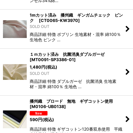
ンセル34%綿…
1mカット済み 播州織 ギンガムチェック ピン
ク
[
CT0065-KW3970
]
SOLD OUT
商品詳細 特徴 ポプリン 生地素材・混率 綿100％
生地色 ピンク …
１ｍカット済み 抗菌消臭ダブルガーゼ
[
MT0091-SP3386-01
]
1,480
円
(税込)
SOLD OUT
商品詳細 特徴 ダブルガーゼ 抗菌消臭 生地素
材・混率 綿100％ 生地色 …
播州織 ブロード 無地 ギザコットン使用
[
M0106-UB0138
]
590
円
(税込)
商品詳細 特徴 ギザコットン120番双糸使用 平織