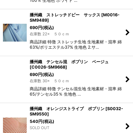
100％ 生地色 ホワイト …
播州織 ストレッチドビー サックス
[
M0016-
SM9489
]
690
円
(税込)
在庫数 22× ５０ｃｍ
商品詳細 特徴 ストレッチ生地 生地素材・混率 綿
63%/ポリエステル37% 生地色 2.サ…
播州織 テンセル混 ポプリン ベージュ
[
C0026-SM9668
]
690
円
(税込)
在庫数 30× ５０ｃｍ
商品詳細 特徴 テンセル混生地 生地素材・混率 綿
65/テンセル35％ 生地色 …
播州織 オレンジストライプ ポプリン
[
S0032-
SM9550
]
540
円
(税込)
SOLD OUT