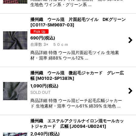
生地色 ワイン系・グリーン系 …
播州織 ウール混 片面起毛ツイル DKグリーン
[
C0117-SM9697-03
]
690
円
(税込)
在庫数 3× ５０ｃｍ
商品詳細 特徴 ウール混片面起毛ツイル 生地素
材・混率 綿88% ウール12% …
播州織 ウール混 微起毛ジャカード グレー広
幅
[
M0102-SP1387A
]
1,090
円
(税込)
SOLD OUT
商品詳細 特徴 ウール混ピーチ起毛広幅ジャカー
ド 生地素材・混率 ウール61% 綿39% 生地色 …
播州織 エステルアクリルナイロン混モールカッ
トジャカード 広幅
[
J0094-UB0241
]
2,040
円
(税込)