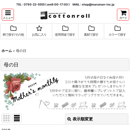
TEL : 0795-22-5555 ( am9:00-17:00 ) MAIL : shop@maruman-inc.jp
メニュー
カート
柄で探す/その他
お気に入り
使用用途で探す
素材で探す
カラーで探す
ホーム
>
母の日
母の日
表示順変更
閉じる