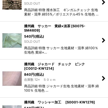
SOLD OUT
商品詳細 特徴 撥水加工 ギンガムチェック 生地
素材・混率 綿55%／ポリエステル45％ 生地色 …
播州織 サッカー 黄緑×淡茶
[
S0075-
SM4609
]
540
円
(税込)
SOLD OUT
商品詳細 特徴 サッカー 生地素材・混率 綿100％
生地色 黄緑×…
播州織 ジャカード チェック ピンク
[
C0012-KW1214
]
840
円
(税込)
在庫数 12× ５０ｃｍ
商品詳細 特徴 ジャカード生地 生地素材・混率 綿
100％ 生地色 …
播州織 ワッシャー加工
[
S0001-KW1276
]