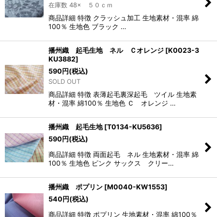
在庫数 48× ５０ｃｍ
商品詳細 特徴 クラッシュ加工 生地素材・混率 綿
100％ 生地色 ブラック …
播州織 起毛生地 ネル Ｃオレンジ
[
K0023-3
KU3882
]
590
円
(税込)
SOLD OUT
商品詳細 特徴 表薄起毛裏深起毛 ツイル 生地素
材・混率 綿100％ 生地色 Ｃ オレンジ …
播州織 起毛生地
[
T0134-KU5636
]
590
円
(税込)
商品詳細 特徴 両面起毛 ネル 生地素材・混率 綿
100％ 生地色 ピンク サックス クリー…
播州織 ポプリン
[
M0040-KW1553
]
540
円
(税込)
商品詳細 特徴 ポプリン 生地素材・混率 綿100％