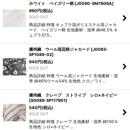
ホワイト ペイズリー柄
[
J0090-SM7806A
]
990
円
(税込)
SOLD OUT
商品詳細 特徴 キュプラ混ポリエステル混ジャカ
ード ペイズリー柄 生地素材・混率 綿46.5% キ
ュプラ37.5…
播州織 ウール混花柄ジャカード
[
J0083-
SP1089-02
]
940
円
(税込)
SOLD OUT
商品詳細 特徴 ウール混ジャカード 生地素材・混
率 綿46%ウール54% 生地色 クロ／ワイ…
播州織 クレープ ストライプ シロ×ネイビー
[
S0089-SP117901
]
540
円
(税込)
SOLD OUT
商品詳細 特徴 クレープ 生地素材・混率 綿100％
生地色 シロ×ネイビー …