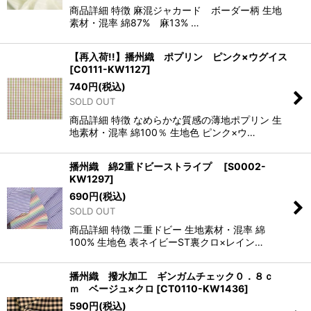
商品詳細 特徴 麻混ジャカード ボーダー柄 生地
素材・混率 綿87% 麻13% …
【再入荷!!】播州織 ポプリン ピンク×ウグイス
[
C0111-KW1127
]
740
円
(税込)
SOLD OUT
商品詳細 特徴 なめらかな質感の薄地ポプリン 生
地素材・混率 綿100％ 生地色 ピンク×ウ…
播州織 綿2重ドビーストライプ
[
S0002-
KW1297
]
690
円
(税込)
SOLD OUT
商品詳細 特徴 二重ドビー 生地素材・混率 綿
100% 生地色 表ネイビーST裏クロ×レイン…
播州織 撥水加工 ギンガムチェック０．８ｃ
ｍ ベージュ×クロ
[
CT0110-KW1436
]
590
円
(税込)