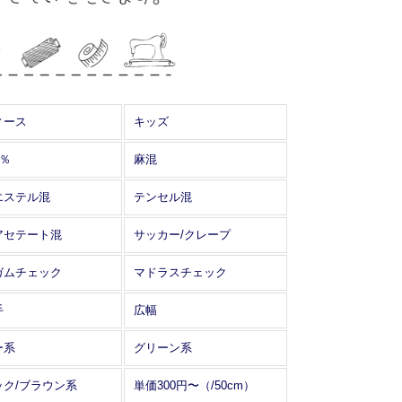
ィース
キッズ
0％
麻混
エステル混
テンセル混
アセテート混
サッカー/クレープ
ガムチェック
マドラスチェック
手
広幅
ー系
グリーン系
ック/ブラウン系
単価300円〜（/50cm）