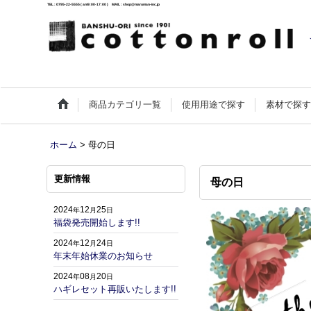
TEL : 0795-22-5555 ( am9:00-17:00 ) MAIL : shop@maruman-inc.jp
商品カテゴリ一覧
使用用途で探す
素材で探
ホーム
>
母の日
更新情報
母の日
2024
12
25
年
月
日
福袋発売開始します!!
2024
12
24
年
月
日
年末年始休業のお知らせ
2024
08
20
年
月
日
ハギレセット再販いたします!!