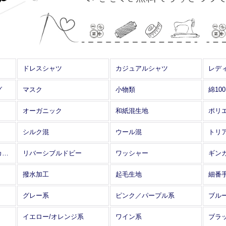
ドレスシャツ
カジュアルシャツ
レデ
グ
マスク
小物類
綿10
オーガニック
和紙混生地
ポリ
シルク混
ウール混
トリ
アレンジワインダー カットジャカード
リバーシブルドビー
ワッシャー
ギン
撥水加工
起毛生地
細番
グレー系
ピンク／パープル系
ブル
イエロー/オレンジ系
ワイン系
ブラ