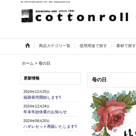
TEL : 0795-22-5555 ( am9:00-17:00 ) MAIL : shop@maruman-inc.jp
商品カテゴリ一覧
使用用途で探す
素材で探
ホーム
>
母の日
更新情報
母の日
2024
12
25
年
月
日
福袋発売開始します!!
2024
12
24
年
月
日
年末年始休業のお知らせ
2024
08
20
年
月
日
ハギレセット再販いたします!!