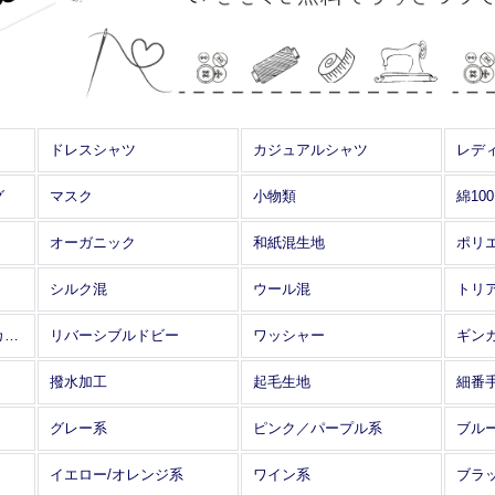
ドレスシャツ
カジュアルシャツ
レデ
グ
マスク
小物類
綿10
オーガニック
和紙混生地
ポリ
シルク混
ウール混
トリ
アレンジワインダー カットジャカード
リバーシブルドビー
ワッシャー
ギン
撥水加工
起毛生地
細番
グレー系
ピンク／パープル系
ブル
イエロー/オレンジ系
ワイン系
ブラ