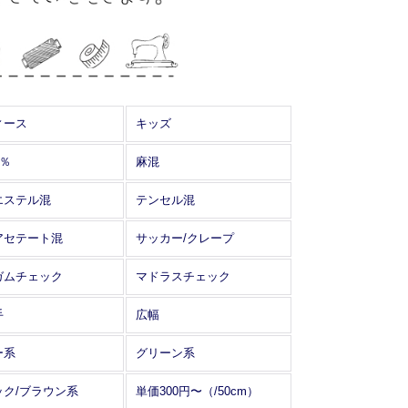
ィース
キッズ
0％
麻混
エステル混
テンセル混
アセテート混
サッカー/クレープ
ガムチェック
マドラスチェック
手
広幅
ー系
グリーン系
ック/ブラウン系
単価300円〜（/50cm）