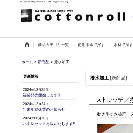
TEL : 0795-22-5555 ( am9:00-17:00 ) MAIL : shop@maruman-inc.jp
商品カテゴリ一覧
使用用途で探す
素材で探
ホーム
>
新商品
>
撥水加工
更新情報
撥水加工
[
新商品
]
2024
12
25
年
月
日
福袋発売開始します!!
2024
12
24
年
月
日
年末年始休業のお知らせ
2024
08
20
年
月
日
ハギレセット再販いたします!!