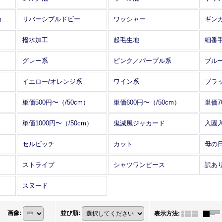
アレンジワインダー カットジャカード
リバーシブルドビー
ワッシャー
ギン
撥水加工
起毛生地
細番
グレー系
ピンク／パープル系
ブル
イエロー/オレンジ系
ワイン系
ブラ
単価500円〜（/50cm）
単価600円〜（/50cm）
単価7
単価1000円〜（/50cm）
鬼滅風ジャカード
入園
セルビッチ
カット
母の
ストライプ
シャツワンピース
訳あ
スヌード
画像
:
並び順
:
表示方法
: