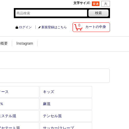
文字サイズ
:
0
カートの中身
ログイン
新規登録はこちら
社概要
Instagram
ィース
キッズ
0％
麻混
エステル混
テンセル混
アセテート混
サッカー/クレープ