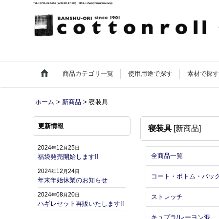
TEL : 0795-22-5555 ( am9:00-17:00 ) MAIL : shop@maruman-inc.jp
商品カテゴリ一覧
使用用途で探す
素材で探
ホーム
>
新商品
>
寝装具
更新情報
寝装具
[
新商品
]
2024
12
25
年
月
日
全商品一覧
福袋発売開始します!!
2024
12
24
年
月
日
コート・ボトム・バッ
年末年始休業のお知らせ
2024
08
20
年
月
日
ストレッチ
ハギレセット再販いたします!!
キュプラ/レーヨン混