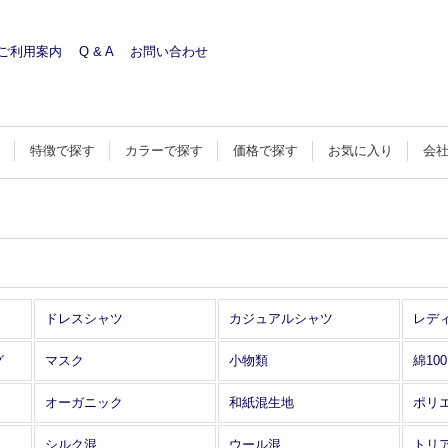
ご利用案内
Q & A
お問い合わせ
す
特徴で探す
カラーで探す
価格で探す
お気に入り
会
ドレスシャツ
カジュアルシャツ
レデ
グ
マスク
小物類
綿10
オーガニック
和紙混生地
ポリ
シルク混
ウール混
トリ