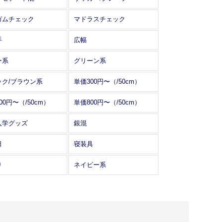
ガムチェック
マドラスチェック
手
広幅
ー系
グリーン系
ック/ブラウン系
単価300円〜（/50cm）
00円〜（/50cm）
単価800円〜（/50cm）
入学グッズ
銀混
日
寝装具
り
ネイビー系