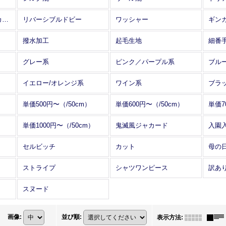
アレンジワインダー カットジャカード
リバーシブルドビー
ワッシャー
ギン
撥水加工
起毛生地
細番
グレー系
ピンク／パープル系
ブル
イエロー/オレンジ系
ワイン系
ブラ
単価500円〜（/50cm）
単価600円〜（/50cm）
単価7
単価1000円〜（/50cm）
鬼滅風ジャカード
入園
セルビッチ
カット
母の
ストライプ
シャツワンピース
訳あ
スヌード
画像
:
並び順
:
表示方法
: