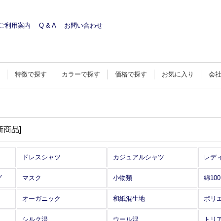
ご利用案内
Q & A
お問い合わせ
す
特徴で探す
カラーで探す
価格で探す
お気に入り
会
新商品
]
ドレスシャツ
カジュアルシャツ
レデ
グ
マスク
小物類
綿10
オーガニック
和紙混生地
ポリ
シルク混
ウール混
トリ