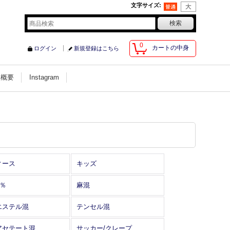
文字サイズ
:
0
カートの中身
ログイン
新規登録はこちら
社概要
Instagram
ィース
キッズ
0％
麻混
エステル混
テンセル混
アセテート混
サッカー/クレープ