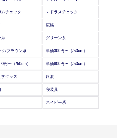
ガムチェック
マドラスチェック
手
広幅
ー系
グリーン系
ック/ブラウン系
単価300円〜（/50cm）
00円〜（/50cm）
単価800円〜（/50cm）
入学グッズ
銀混
日
寝装具
り
ネイビー系