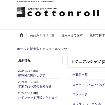
TEL : 0795-22-5555 ( am9:00-17:00 ) MAIL : shop@maruman-inc.jp
商品カテゴリ一覧
使用用途で探す
素材で探
ホーム
>
新商品
>
カジュアルシャツ
更新情報
カジュアルシャツ
[
2024
12
25
年
月
日
全商品一覧
福袋発売開始します!!
2024
12
24
年
月
日
コート・ボトム・バッ
年末年始休業のお知らせ
2024
08
20
年
月
日
ストレッチ
ハギレセット再販いたします!!
キュプラ/レーヨン混