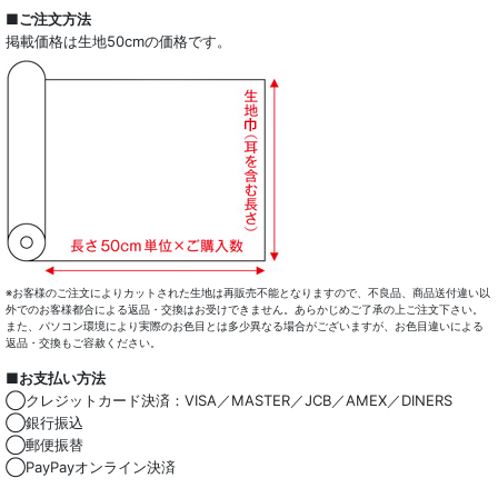
全商品一覧
■ご注文方法
掲載価格は生地50cmの価格です。
ドレスシャツ
カジュアルシャツ
レディース
キッズ
コート・ボトム・バッグ
マスク
※お客様のご注文によりカットされた生地は再販売不能となりますので、不良品、商品送付違い以
外でのお客様都合による返品・交換はお受けできません。あらかじめご了承の上ご注文下さい。
また、パソコン環境により実際のお色目とは多少異なる場合がございますが、お色目違いによる
小物類
返品・交換もご容赦ください。
■お支払い方法
綿100％
◯クレジットカード決済：VISA／MASTER／JCB／AMEX／DINERS
◯銀行振込
麻混
◯郵便振替
◯PayPayオンライン決済
ストレッチ