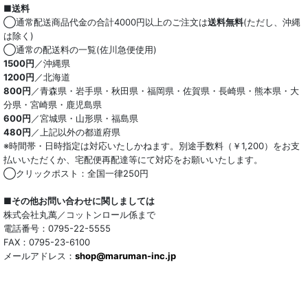
■送料
オーガニック
◯通常配送商品代金の合計4000円以上のご注文は
送料無料
(ただし、沖縄
は除く)
和紙混生地
◯通常の配送料の一覧(佐川急便使用)
1500円
／沖縄県
1200円
／北海道
ポリエステル混
800円
／青森県・岩手県・秋田県・福岡県・佐賀県・長崎県・熊本県・大
分県・宮崎県・鹿児島県
テンセル混
600円
／宮城県・山形県・福島県
480円
／上記以外の都道府県
キュプラ/レーヨン混
※時間帯・日時指定は対応いたしかねます。別途手数料（￥1,200）をお支
払いいただくか、宅配便再配達等にて対応をお願いいたします。
シルク混
◯クリックポスト：全国一律250円
ウール混
■その他お問い合わせに関しましては
株式会社丸萬／コットンロール係まで
トリアセテート混
電話番号：0795-22-5555
FAX：0795-23-6100
メールアドレス：
サッカー/クレープ
shop@maruman-inc.jp
アレンジワインダー カットジャカード