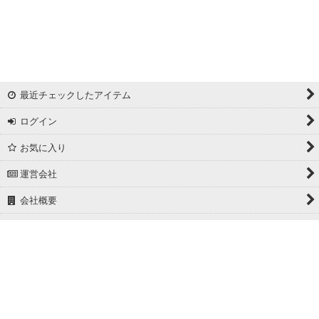
リバーシブルドビー
ワッシャー
ギンガムチェック
最近チェックしたアイテム
マドラスチェック
ログイン
ドビー
お気に入り
撥水加工
運営会社
起毛生地
会社概要
細番手
ホーム
広幅
PCサイト
ホワイト/ベージュ系
グレー系
Powered by
おちゃのこネット
ネットショップ作成サービス