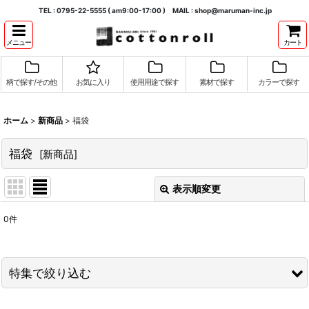
TEL : 0795-22-5555 ( am9:00-17:00 ) MAIL : shop@maruman-inc.jp
メニュー
カート
柄で探す/その他
お気に入り
使用用途で探す
素材で探す
カラーで探す
ホーム
>
新商品
>
福袋
福袋
[
新商品
]
表示順変更
閉じる
0
件
表示数
:
並び順
:
特集で絞り込む
絞り込む