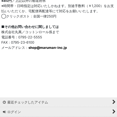
480円
／上記以外の都道府県
キュプラ/レーヨン混
※時間帯・日時指定は対応いたしかねます。別途手数料（￥1,200）をお支
払いいただくか、宅配便再配達等にて対応をお願いいたします。
シルク混
◯クリックポスト：全国一律250円
ウール混
■その他お問い合わせに関しましては
株式会社丸萬／コットンロール係まで
トリアセテート混
電話番号：0795-22-5555
FAX：0795-23-6100
メールアドレス：
サッカー/クレープ
shop@maruman-inc.jp
アレンジワインダー カットジャカード
リバーシブルドビー
ワッシャー
ギンガムチェック
最近チェックしたアイテム
マドラスチェック
ログイン
ドビー