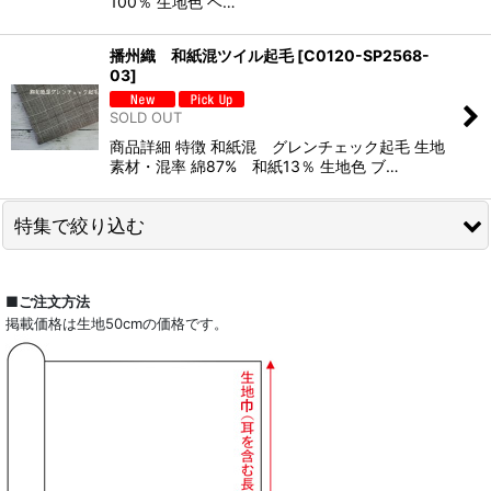
100％ 生地色 ベ…
播州織 和紙混ツイル起毛
[
C0120-SP2568-
03
]
SOLD OUT
商品詳細 特徴 和紙混 グレンチェック起毛 生地
素材・混率 綿87% 和紙13％ 生地色 ブ…
特集で絞り込む
全商品一覧
■ご注文方法
掲載価格は生地50cmの価格です。
ドレスシャツ
カジュアルシャツ
レディース
キッズ