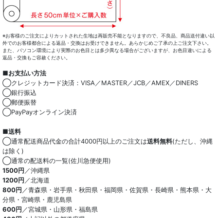
コート・ボトム・バッグ
マスク
※お客様のご注文によりカットされた生地は再販売不能となりますので、不良品、商品送付違い以
外でのお客様都合による返品・交換はお受けできません。あらかじめご了承の上ご注文下さい。
また、パソコン環境により実際のお色目とは多少異なる場合がございますが、お色目違いによる
小物類
返品・交換もご容赦ください。
■お支払い方法
綿100％
◯クレジットカード決済：VISA／MASTER／JCB／AMEX／DINERS
◯銀行振込
麻混
◯郵便振替
◯PayPayオンライン決済
ストレッチ
■送料
オーガニック
◯通常配送商品代金の合計4000円以上のご注文は
送料無料
(ただし、沖縄
は除く)
和紙混生地
◯通常の配送料の一覧(佐川急便使用)
1500円
／沖縄県
1200円
／北海道
ポリエステル混
800円
／青森県・岩手県・秋田県・福岡県・佐賀県・長崎県・熊本県・大
分県・宮崎県・鹿児島県
テンセル混
600円
／宮城県・山形県・福島県