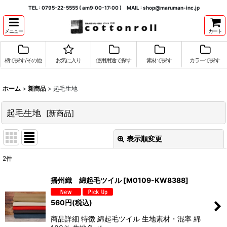
TEL : 0795-22-5555 ( am9:00-17:00 ) MAIL : shop@maruman-inc.jp
メニュー
カート
柄で探す/その他
お気に入り
使用用途で探す
素材で探す
カラーで探す
ホーム
>
新商品
>
起毛生地
起毛生地
[
新商品
]
表示順変更
閉じる
2
件
表示数
:
播州織 綿起毛ツイル
[
M0109-KW8388
]
並び順
:
560
円
(税込)
商品詳細 特徴 綿起毛ツイル 生地素材・混率 綿
絞り込む