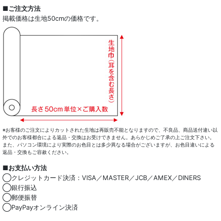
全商品一覧
■ご注文方法
掲載価格は生地50cmの価格です。
ドレスシャツ
カジュアルシャツ
レディース
キッズ
コート・ボトム・バッグ
マスク
※お客様のご注文によりカットされた生地は再販売不能となりますので、不良品、商品送付違い以
外でのお客様都合による返品・交換はお受けできません。あらかじめご了承の上ご注文下さい。
また、パソコン環境により実際のお色目とは多少異なる場合がございますが、お色目違いによる
小物類
返品・交換もご容赦ください。
■お支払い方法
綿100％
◯クレジットカード決済：VISA／MASTER／JCB／AMEX／DINERS
◯銀行振込
麻混
◯郵便振替
◯PayPayオンライン決済
ストレッチ