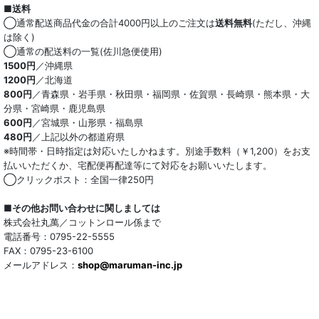
■送料
オーガニック
◯通常配送商品代金の合計4000円以上のご注文は
送料無料
(ただし、沖縄
は除く)
和紙混生地
◯通常の配送料の一覧(佐川急便使用)
1500円
／沖縄県
1200円
／北海道
ポリエステル混
800円
／青森県・岩手県・秋田県・福岡県・佐賀県・長崎県・熊本県・大
分県・宮崎県・鹿児島県
テンセル混
600円
／宮城県・山形県・福島県
480円
／上記以外の都道府県
キュプラ/レーヨン混
※時間帯・日時指定は対応いたしかねます。別途手数料（￥1,200）をお支
払いいただくか、宅配便再配達等にて対応をお願いいたします。
シルク混
◯クリックポスト：全国一律250円
ウール混
■その他お問い合わせに関しましては
株式会社丸萬／コットンロール係まで
トリアセテート混
電話番号：0795-22-5555
FAX：0795-23-6100
メールアドレス：
サッカー/クレープ
shop@maruman-inc.jp
アレンジワインダー カットジャカード