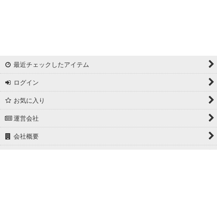
リバーシブルドビー
ワッシャー
ギンガムチェック
最近チェックしたアイテム
マドラスチェック
ログイン
ドビー
お気に入り
撥水加工
運営会社
起毛生地
会社概要
細番手
ホーム
広幅
PCサイト
ホワイト/ベージュ系
グレー系
Powered by
おちゃのこネット
ネットショップ作成サービス