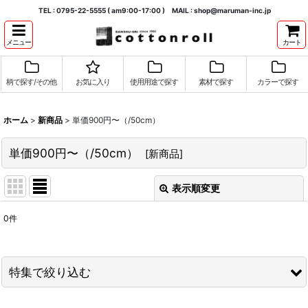
TEL : 0795-22-5555 ( am9:00-17:00 ) MAIL : shop@maruman-inc.jp
メニュー
カート
柄で探す/その他
お気に入り
使用用途で探す
素材で探す
カラーで探す
ホーム
>
新商品
>
単価900円〜（/50cm）
単価900円〜（/50cm）
[
新商品
]
表示順変更
閉じる
0
件
表示数
:
並び順
:
特集で絞り込む
絞り込む