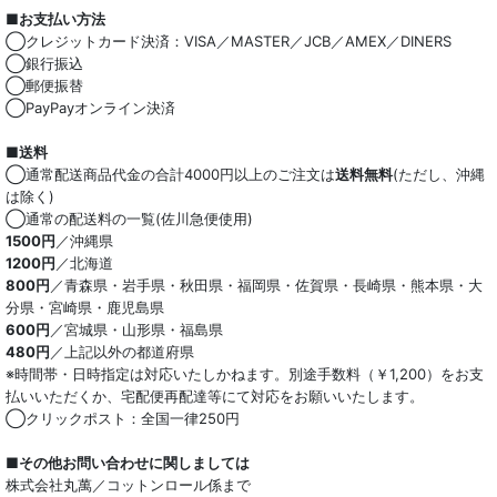
■お支払い方法
綿100％
◯クレジットカード決済：VISA／MASTER／JCB／AMEX／DINERS
◯銀行振込
麻混
◯郵便振替
◯PayPayオンライン決済
ストレッチ
■送料
オーガニック
◯通常配送商品代金の合計4000円以上のご注文は
送料無料
(ただし、沖縄
は除く)
和紙混生地
◯通常の配送料の一覧(佐川急便使用)
1500円
／沖縄県
1200円
／北海道
ポリエステル混
800円
／青森県・岩手県・秋田県・福岡県・佐賀県・長崎県・熊本県・大
分県・宮崎県・鹿児島県
テンセル混
600円
／宮城県・山形県・福島県
480円
／上記以外の都道府県
キュプラ/レーヨン混
※時間帯・日時指定は対応いたしかねます。別途手数料（￥1,200）をお支
払いいただくか、宅配便再配達等にて対応をお願いいたします。
シルク混
◯クリックポスト：全国一律250円
ウール混
■その他お問い合わせに関しましては
株式会社丸萬／コットンロール係まで