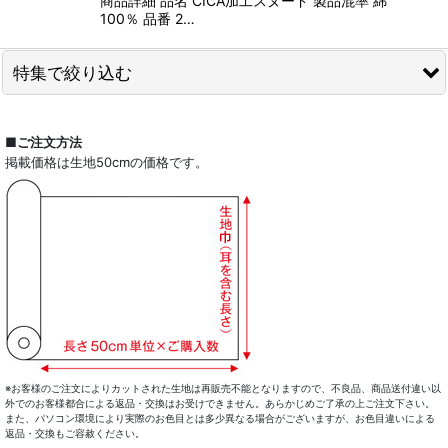
商品詳細 品名 CICA加工スヌード 製品混率 綿
100％ 品番 2…
特集で絞り込む
全商品一覧
■ご注文方法
掲載価格は生地50cmの価格です。
ドレスシャツ
カジュアルシャツ
レディース
キッズ
コート・ボトム・バッグ
マスク
※お客様のご注文によりカットされた生地は再販売不能となりますので、不良品、商品送付違い以
外でのお客様都合による返品・交換はお受けできません。あらかじめご了承の上ご注文下さい。
また、パソコン環境により実際のお色目とは多少異なる場合がございますが、お色目違いによる
小物類
返品・交換もご容赦ください。