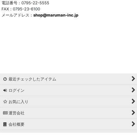
トリアセテート混
電話番号：0795-22-5555
FAX：0795-23-6100
メールアドレス：
サッカー/クレープ
shop@maruman-inc.jp
アレンジワインダー カットジャカード
リバーシブルドビー
ワッシャー
ギンガムチェック
最近チェックしたアイテム
マドラスチェック
ログイン
ドビー
お気に入り
撥水加工
運営会社
起毛生地
会社概要
細番手
ホーム