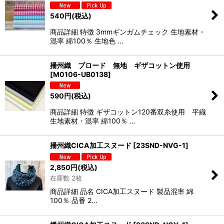
540
円
(税込)
商品詳細 特徴 3mmギンガムチェック 生地素材・
混率 綿100％ 生地色 …
播州織 ブロード 無地 ギザコットン使用
[
M0106-UB0138
]
590
円
(税込)
商品詳細 特徴 ギザコットン120番双糸使用 平織
生地素材・混率 綿100％ …
播州織CICA加工スヌード
[
23SND-NVG-1
]
2,850
円
(税込)
在庫数 2枚
商品詳細 品名 CICA加工スヌード 製品混率 綿
100％ 品番 2…