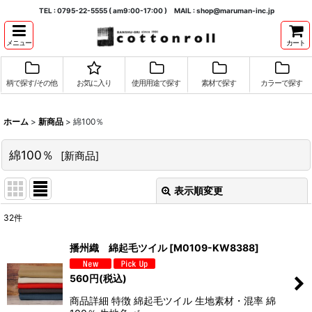
TEL : 0795-22-5555 ( am9:00-17:00 ) MAIL : shop@maruman-inc.jp
メニュー
カート
柄で探す/その他
お気に入り
使用用途で探す
素材で探す
カラーで探す
ホーム
>
新商品
>
綿100％
綿100％
[
新商品
]
表示順変更
閉じる
32
件
表示数
:
播州織 綿起毛ツイル
[
M0109-KW8388
]
並び順
:
560
円
(税込)
商品詳細 特徴 綿起毛ツイル 生地素材・混率 綿
絞り込む