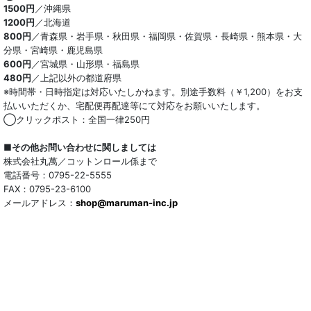
1500円
／沖縄県
1200円
／北海道
ポリエステル混
800円
／青森県・岩手県・秋田県・福岡県・佐賀県・長崎県・熊本県・大
分県・宮崎県・鹿児島県
テンセル混
600円
／宮城県・山形県・福島県
480円
／上記以外の都道府県
キュプラ/レーヨン混
※時間帯・日時指定は対応いたしかねます。別途手数料（￥1,200）をお支
払いいただくか、宅配便再配達等にて対応をお願いいたします。
シルク混
◯クリックポスト：全国一律250円
ウール混
■その他お問い合わせに関しましては
株式会社丸萬／コットンロール係まで
トリアセテート混
電話番号：0795-22-5555
FAX：0795-23-6100
メールアドレス：
サッカー/クレープ
shop@maruman-inc.jp
アレンジワインダー カットジャカード
リバーシブルドビー
ワッシャー