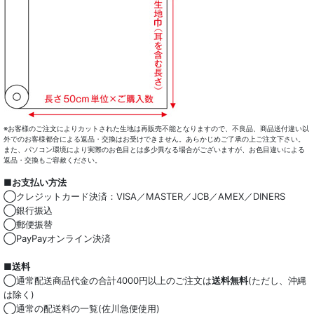
カジュアルシャツ
レディース
キッズ
コート・ボトム・バッグ
マスク
※お客様のご注文によりカットされた生地は再販売不能となりますので、不良品、商品送付違い以
外でのお客様都合による返品・交換はお受けできません。あらかじめご了承の上ご注文下さい。
また、パソコン環境により実際のお色目とは多少異なる場合がございますが、お色目違いによる
小物類
返品・交換もご容赦ください。
■お支払い方法
綿100％
◯クレジットカード決済：VISA／MASTER／JCB／AMEX／DINERS
◯銀行振込
麻混
◯郵便振替
◯PayPayオンライン決済
ストレッチ
■送料
オーガニック
◯通常配送商品代金の合計4000円以上のご注文は
送料無料
(ただし、沖縄
は除く)
和紙混生地
◯通常の配送料の一覧(佐川急便使用)