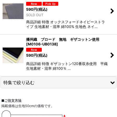
590
円
(税込)
SOLD OUT
商品詳細 特徴 オックスフォードネイビーストラ
イプ 生地素材・混率 綿100% 生地色 ネイ…
播州織 ブロード 無地 ギザコットン使用
[
M0106-UB0138
]
590
円
(税込)
商品詳細 特徴 ギザコットン120番双糸使用 平織
生地素材・混率 綿100％ …
特集で絞り込む
全商品一覧
■ご注文方法
掲載価格は生地50cmの価格です。
ドレスシャツ