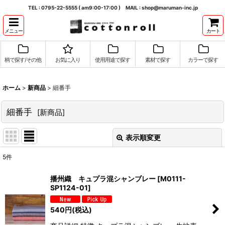
TEL : 0795-22-5555 ( am9:00-17:00 ) MAIL : shop@maruman-inc.jp
メニュー
カート
柄で探す/その他
お気に入り
使用用途で探す
素材で探す
カラーで探す
ホーム
>
新商品
>
細番手
細番手
[
新商品
]
表示順変更
閉じる
5
件
表示数
:
播州織 キュプラ混シャンブレー
[
M0111-
SP1124-01
]
並び順
:
540
円
(税込)
絞り込む