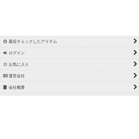
リバーシブルドビー
ワッシャー
ギンガムチェック
最近チェックしたアイテム
マドラスチェック
ログイン
ドビー
お気に入り
撥水加工
運営会社
起毛生地
会社概要
細番手
ホーム
広幅
PCサイト
ホワイト/ベージュ系
グレー系
Powered by
おちゃのこネット
ネットショップ作成サービス