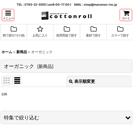
TEL : 0795-22-5555 ( am9:00-17:00 ) MAIL : shop@maruman-inc.jp
メニュー
カート
柄で探す/その他
お気に入り
使用用途で探す
素材で探す
カラーで探す
ホーム
>
新商品
>
オーガニック
オーガニック
[
新商品
]
表示順変更
閉じる
0
件
表示数
:
並び順
:
特集で絞り込む
絞り込む