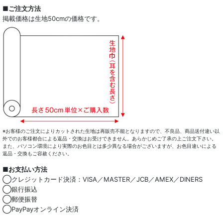
全商品一覧
■ご注文方法
掲載価格は生地50cmの価格です。
ドレスシャツ
カジュアルシャツ
レディース
キッズ
コート・ボトム・バッグ
マスク
※お客様のご注文によりカットされた生地は再販売不能となりますので、不良品、商品送付違い以
外でのお客様都合による返品・交換はお受けできません。あらかじめご了承の上ご注文下さい。
また、パソコン環境により実際のお色目とは多少異なる場合がございますが、お色目違いによる
小物類
返品・交換もご容赦ください。
■お支払い方法
綿100％
◯クレジットカード決済：VISA／MASTER／JCB／AMEX／DINERS
◯銀行振込
麻混
◯郵便振替
◯PayPayオンライン決済
ストレッチ