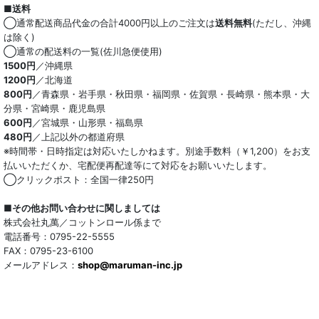
■送料
オーガニック
◯通常配送商品代金の合計4000円以上のご注文は
送料無料
(ただし、沖縄
は除く)
和紙混生地
◯通常の配送料の一覧(佐川急便使用)
1500円
／沖縄県
1200円
／北海道
ポリエステル混
800円
／青森県・岩手県・秋田県・福岡県・佐賀県・長崎県・熊本県・大
分県・宮崎県・鹿児島県
テンセル混
600円
／宮城県・山形県・福島県
480円
／上記以外の都道府県
キュプラ/レーヨン混
※時間帯・日時指定は対応いたしかねます。別途手数料（￥1,200）をお支
払いいただくか、宅配便再配達等にて対応をお願いいたします。
シルク混
◯クリックポスト：全国一律250円
ウール混
■その他お問い合わせに関しましては
株式会社丸萬／コットンロール係まで
トリアセテート混
電話番号：0795-22-5555
FAX：0795-23-6100
メールアドレス：
サッカー/クレープ
shop@maruman-inc.jp
アレンジワインダー カットジャカード