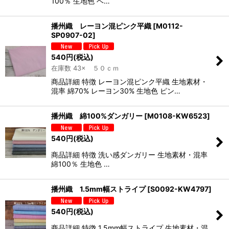
100％ 生地色 ベ…
播州織 レーヨン混ピンク平織
[
M0112-
SP0907-02
]
540
円
(税込)
在庫数 43× ５０ｃｍ
商品詳細 特徴 レーヨン混ピンク平織 生地素材・
混率 綿70% レーヨン30% 生地色 ピン…
播州織 綿100%ダンガリー
[
M0108-KW6523
]
540
円
(税込)
商品詳細 特徴 洗い感ダンガリー 生地素材・混率
綿100％ 生地色 …
播州織 1.5mm幅ストライプ
[
S0092-KW4797
]
540
円
(税込)
商品詳細 特徴 1.5mm幅ストライプ 生地素材・混