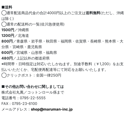
■送料
オーガニック
◯通常配送商品代金の合計4000円以上のご注文は
送料無料
(ただし、沖縄
は除く)
和紙混生地
◯通常の配送料の一覧(佐川急便使用)
1500円
／沖縄県
1200円
／北海道
ポリエステル混
800円
／青森県・岩手県・秋田県・福岡県・佐賀県・長崎県・熊本県・大
分県・宮崎県・鹿児島県
テンセル混
600円
／宮城県・山形県・福島県
480円
／上記以外の都道府県
キュプラ/レーヨン混
※時間帯・日時指定は対応いたしかねます。別途手数料（￥1,200）をお支
払いいただくか、宅配便再配達等にて対応をお願いいたします。
シルク混
◯クリックポスト：全国一律250円
ウール混
■その他お問い合わせに関しましては
株式会社丸萬／コットンロール係まで
トリアセテート混
電話番号：0795-22-5555
FAX：0795-23-6100
メールアドレス：
サッカー/クレープ
shop@maruman-inc.jp
アレンジワインダー カットジャカード