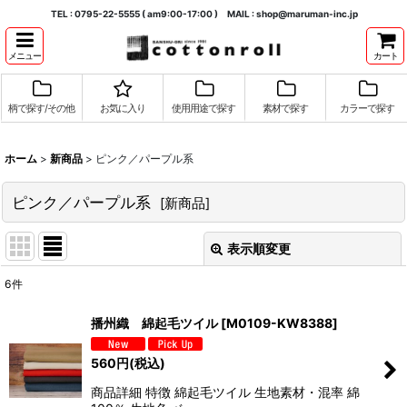
TEL : 0795-22-5555 ( am9:00-17:00 ) MAIL : shop@maruman-inc.jp
メニュー
カート
柄で探す/その他
お気に入り
使用用途で探す
素材で探す
カラーで探す
ホーム
>
新商品
>
ピンク／パープル系
ピンク／パープル系
[
新商品
]
表示順変更
閉じる
6
件
表示数
:
播州織 綿起毛ツイル
[
M0109-KW8388
]
並び順
:
560
円
(税込)
商品詳細 特徴 綿起毛ツイル 生地素材・混率 綿
絞り込む