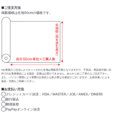
全商品一覧
■ご注文方法
掲載価格は生地50cmの価格です。
ドレスシャツ
カジュアルシャツ
レディース
キッズ
コート・ボトム・バッグ
マスク
※お客様のご注文によりカットされた生地は再販売不能となりますので、不良品、商品送付違い以
外でのお客様都合による返品・交換はお受けできません。あらかじめご了承の上ご注文下さい。
また、パソコン環境により実際のお色目とは多少異なる場合がございますが、お色目違いによる
小物類
返品・交換もご容赦ください。
■お支払い方法
綿100％
◯クレジットカード決済：VISA／MASTER／JCB／AMEX／DINERS
◯銀行振込
麻混
◯郵便振替
◯PayPayオンライン決済
ストレッチ