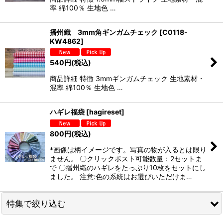
率 綿100％ 生地色 …
播州織 3mm角ギンガムチェック
[
C0118-
KW4862
]
540
円
(税込)
商品詳細 特徴 3mmギンガムチェック 生地素材・
混率 綿100％ 生地色 …
ハギレ福袋
[
hagireset
]
800
円
(税込)
*画像は柄イメージです。写真の物が入るとは限り
ません。 〇クリックポスト可能数量：2セットま
で 〇播州織のハギレをたっぷり10枚をセットにし
ました。 注意:色の系統はお選びいただけま…
特集で絞り込む