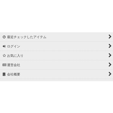
リバーシブルドビー
ワッシャー
ギンガムチェック
最近チェックしたアイテム
マドラスチェック
ログイン
ドビー
お気に入り
撥水加工
運営会社
起毛生地
会社概要
細番手
ホーム
広幅
PCサイト
ホワイト/ベージュ系