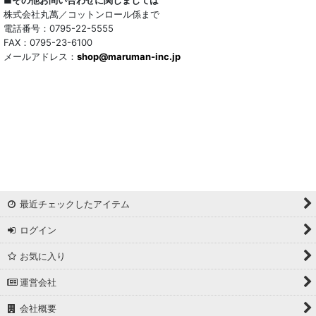
株式会社丸萬／コットンロール係まで
トリアセテート混
電話番号：0795-22-5555
FAX：0795-23-6100
メールアドレス：
サッカー/クレープ
shop@maruman-inc.jp
アレンジワインダー カットジャカード
リバーシブルドビー
ワッシャー
ギンガムチェック
最近チェックしたアイテム
マドラスチェック
ログイン
ドビー
お気に入り
撥水加工
運営会社
起毛生地
会社概要