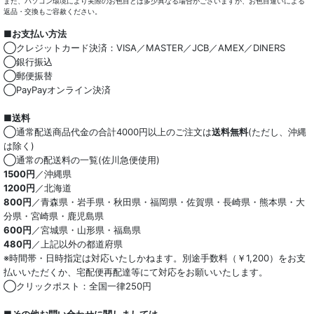
また、パソコン環境により実際のお色目とは多少異なる場合がございますが、お色目違いによる
小物類
返品・交換もご容赦ください。
■お支払い方法
綿100％
◯クレジットカード決済：VISA／MASTER／JCB／AMEX／DINERS
◯銀行振込
麻混
◯郵便振替
◯PayPayオンライン決済
ストレッチ
■送料
オーガニック
◯通常配送商品代金の合計4000円以上のご注文は
送料無料
(ただし、沖縄
は除く)
和紙混生地
◯通常の配送料の一覧(佐川急便使用)
1500円
／沖縄県
1200円
／北海道
ポリエステル混
800円
／青森県・岩手県・秋田県・福岡県・佐賀県・長崎県・熊本県・大
分県・宮崎県・鹿児島県
テンセル混
600円
／宮城県・山形県・福島県
480円
／上記以外の都道府県
キュプラ/レーヨン混
※時間帯・日時指定は対応いたしかねます。別途手数料（￥1,200）をお支
払いいただくか、宅配便再配達等にて対応をお願いいたします。
シルク混
◯クリックポスト：全国一律250円
ウール混
■その他お問い合わせに関しましては