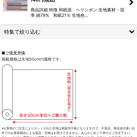
商品詳細 特徴 和紙混 ヘリンボン 生地素材・混
率 綿79% 和紙21％ 生地色…
特集で絞り込む
全商品一覧
■ご注文方法
掲載価格は生地50cmの価格です。
ドレスシャツ
カジュアルシャツ
レディース
キッズ
コート・ボトム・バッグ
マスク
※お客様のご注文によりカットされた生地は再販売不能となりますので、不良品、商品送付違い以
外でのお客様都合による返品・交換はお受けできません。あらかじめご了承の上ご注文下さい。