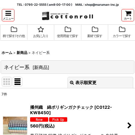
TEL : 0795-22-5555 ( am9:00-17:00 ) MAIL : shop@maruman-inc.jp
メニュー
カート
柄で探す/その他
お気に入り
使用用途で探す
素材で探す
カラーで探す
ホーム
>
新商品
>
ネイビー系
ネイビー系
[
新商品
]
表示順変更
閉じる
7
件
表示数
:
播州織 綿ポリギンガクチェック
[
C0122-
KW8450
]
並び順
:
560
円
(税込)
絞り込む