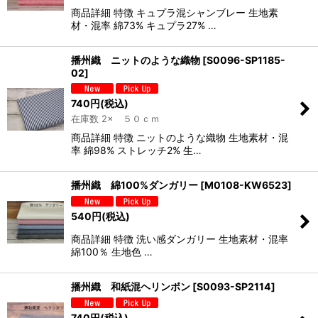
商品詳細 特徴 キュプラ混シャンブレー 生地素
材・混率 綿73% キュプラ27% …
播州織 ニットのような織物
[
S0096-SP1185-
02
]
740
円
(税込)
在庫数 2× ５０ｃｍ
商品詳細 特徴 ニットのような織物 生地素材・混
率 綿98% ストレッチ2% 生…
播州織 綿100%ダンガリー
[
M0108-KW6523
]
540
円
(税込)
商品詳細 特徴 洗い感ダンガリー 生地素材・混率
綿100％ 生地色 …
播州織 和紙混ヘリンボン
[
S0093-SP2114
]
740
円
(税込)