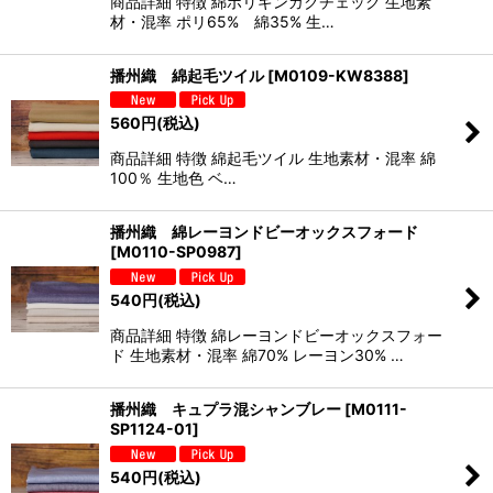
商品詳細 特徴 綿ポリギンガクチェック 生地素
材・混率 ポリ65% 綿35% 生…
播州織 綿起毛ツイル
[
M0109-KW8388
]
560
円
(税込)
商品詳細 特徴 綿起毛ツイル 生地素材・混率 綿
100％ 生地色 ベ…
播州織 綿レーヨンドビーオックスフォード
[
M0110-SP0987
]
540
円
(税込)
商品詳細 特徴 綿レーヨンドビーオックスフォー
ド 生地素材・混率 綿70% レーヨン30% …
播州織 キュプラ混シャンブレー
[
M0111-
SP1124-01
]
540
円
(税込)