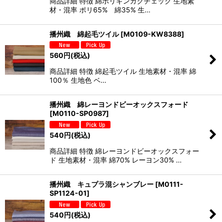
商品詳細 特徴 綿ポリギンガクチェック 生地素
材・混率 ポリ65% 綿35% 生…
播州織 綿起毛ツイル
[
M0109-KW8388
]
560
円
(税込)
商品詳細 特徴 綿起毛ツイル 生地素材・混率 綿
100％ 生地色 ベ…
播州織 綿レーヨンドビーオックスフォード
[
M0110-SP0987
]
540
円
(税込)
商品詳細 特徴 綿レーヨンドビーオックスフォー
ド 生地素材・混率 綿70% レーヨン30% …
播州織 キュプラ混シャンブレー
[
M0111-
SP1124-01
]
540
円
(税込)