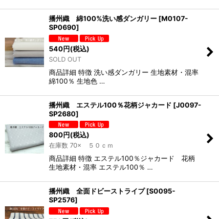
播州織 綿100%洗い感ダンガリー
[
M0107-
SP0690
]
540
円
(税込)
SOLD OUT
商品詳細 特徴 洗い感ダンガリー 生地素材・混率
綿100％ 生地色 …
播州織 エステル100％花柄ジャカード
[
J0097-
SP2680
]
800
円
(税込)
在庫数 70× ５０ｃｍ
商品詳細 特徴 エステル100％ジャカード 花柄
生地素材・混率 エステル100％ …
播州織 全面ドビーストライプ
[
S0095-
SP2576
]