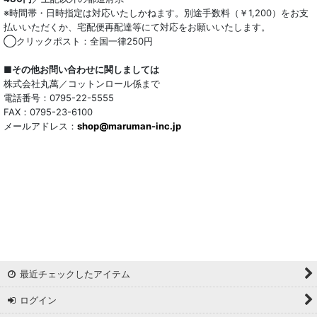
キュプラ/レーヨン混
※時間帯・日時指定は対応いたしかねます。別途手数料（￥1,200）をお支
払いいただくか、宅配便再配達等にて対応をお願いいたします。
シルク混
◯クリックポスト：全国一律250円
ウール混
■その他お問い合わせに関しましては
株式会社丸萬／コットンロール係まで
トリアセテート混
電話番号：0795-22-5555
FAX：0795-23-6100
メールアドレス：
サッカー/クレープ
shop@maruman-inc.jp
アレンジワインダー カットジャカード
リバーシブルドビー
ワッシャー
ギンガムチェック
最近チェックしたアイテム
マドラスチェック
ログイン
ドビー