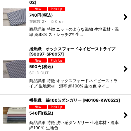
02
]
740
円
(税込)
在庫数 2× ５０ｃｍ
商品詳細 特徴 ニットのような織物 生地素材・混
率 綿98% ストレッチ2% 生…
播州織 オックスフォードネイビーストライプ
[
S0097-SP0957
]
590
円
(税込)
SOLD OUT
商品詳細 特徴 オックスフォードネイビーストラ
イプ 生地素材・混率 綿100% 生地色 ネイ…
播州織 綿100%ダンガリー
[
M0108-KW6523
]
540
円
(税込)
商品詳細 特徴 洗い感ダンガリー 生地素材・混率
綿100％ 生地色 …