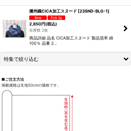
播州織CICA加工スヌード
[
23SND-BLG-1
]
2,850
円
(税込)
在庫数 2枚
商品詳細 品名 CICA加工スヌード 製品混率 綿
100％ 品番 2…
特集で絞り込む
全商品一覧
■ご注文方法
掲載価格は生地50cmの価格です。
ドレスシャツ
カジュアルシャツ
レディース
キッズ