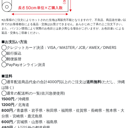
コート・ボトム・バッグ
マスク
※お客様のご注文によりカットされた生地は再販売不能となりますので、不良品、商品送付違い以
外でのお客様都合による返品・交換はお受けできません。あらかじめご了承の上ご注文下さい。
また、パソコン環境により実際のお色目とは多少異なる場合がございますが、お色目違いによる
小物類
返品・交換もご容赦ください。
■お支払い方法
綿100％
◯クレジットカード決済：VISA／MASTER／JCB／AMEX／DINERS
◯銀行振込
麻混
◯郵便振替
◯PayPayオンライン決済
ストレッチ
■送料
オーガニック
◯通常配送商品代金の合計4000円以上のご注文は
送料無料
(ただし、沖縄
は除く)
和紙混生地
◯通常の配送料の一覧(佐川急便使用)
1500円
／沖縄県
1200円
／北海道
ポリエステル混
800円
／青森県・岩手県・秋田県・福岡県・佐賀県・長崎県・熊本県・大
分県・宮崎県・鹿児島県
テンセル混
600円
／宮城県・山形県・福島県
480円
／上記以外の都道府県