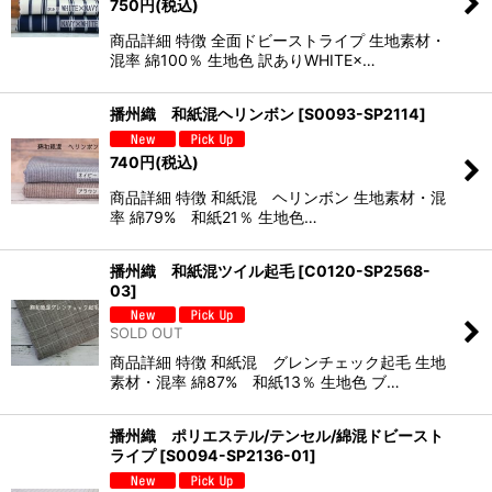
750
円
(税込)
商品詳細 特徴 全面ドビーストライプ 生地素材・
混率 綿100％ 生地色 訳ありWHITE×…
播州織 和紙混ヘリンボン
[
S0093-SP2114
]
740
円
(税込)
商品詳細 特徴 和紙混 ヘリンボン 生地素材・混
率 綿79% 和紙21％ 生地色…
播州織 和紙混ツイル起毛
[
C0120-SP2568-
03
]
SOLD OUT
商品詳細 特徴 和紙混 グレンチェック起毛 生地
素材・混率 綿87% 和紙13％ 生地色 ブ…
播州織 ポリエステル/テンセル/綿混ドビースト
ライプ
[
S0094-SP2136-01
]