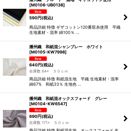
[
M0106-UB0138
]
590
円
(税込)
商品詳細 特徴 ギザコットン120番双糸使用 平織
生地素材・混率 綿100％ …
播州織 和紙混シャンブレー ホワイト
[
M0105-KW7998
]
640
円
(税込)
在庫数 64× ５０ｃｍ
商品詳細 特徴 和紙混生地 平織 生地素材・混率
綿67% 和紙33％ 生地色 …
播州織 和紙混オックスフォード グレー
[
M0104-KW6547
]
690
円
(税込)
在庫数 171× ５０ｃｍ
商品詳細 特徴 和紙混生地 オックスフォード 生