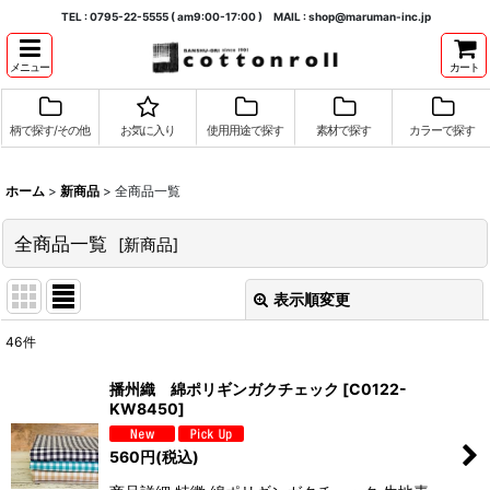
TEL : 0795-22-5555 ( am9:00-17:00 ) MAIL : shop@maruman-inc.jp
メニュー
カート
柄で探す/その他
お気に入り
使用用途で探す
素材で探す
カラーで探す
ホーム
>
新商品
>
全商品一覧
全商品一覧
[
新商品
]
表示順変更
閉じる
46
件
表示数
:
播州織 綿ポリギンガクチェック
[
C0122-
KW8450
]
並び順
:
560
円
(税込)
絞り込む