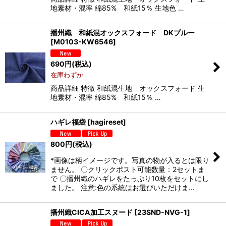
地素材・混率 綿85% 和紙15％ 生地色 …
播州織 和紙混オックスフォード DKブルー
[
M0103-KW6546
]
690
円
(税込)
在庫わずか
商品詳細 特徴 和紙混生地 オックスフォード 生
地素材・混率 綿85% 和紙15％ …
ハギレ福袋
[
hagireset
]
800
円
(税込)
*画像は柄イメージです。写真の物が入るとは限り
ません。 〇クリックポスト可能数量：2セットま
で 〇播州織のハギレをたっぷり10枚をセットにし
ました。 注意:色の系統はお選びいただけま…
播州織CICA加工スヌード
[
23SND-NVG-1
]