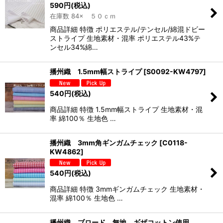
590
円
(税込)
在庫数 84× ５０ｃｍ
商品詳細 特徴 ポリエステル/テンセル/綿混ドビー
ストライプ 生地素材・混率 ポリエステル43%テ
ンセル34%綿…
播州織 1.5mm幅ストライプ
[
S0092-KW4797
]
540
円
(税込)
商品詳細 特徴 1.5mm幅ストライプ 生地素材・混
率 綿100％ 生地色 …
播州織 3mm角ギンガムチェック
[
C0118-
KW4862
]
540
円
(税込)
商品詳細 特徴 3mmギンガムチェック 生地素材・
混率 綿100％ 生地色 …
播州織 ブロード 無地 ギザコットン使用