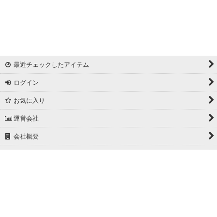
リバーシブルドビー
ワッシャー
ギンガムチェック
最近チェックしたアイテム
マドラスチェック
ログイン
ドビー
お気に入り
撥水加工
運営会社
起毛生地
会社概要
細番手
ホーム
広幅
PCサイト
ホワイト/ベージュ系
グレー系
Powered by
おちゃのこネット
ネットショップ作成サービス