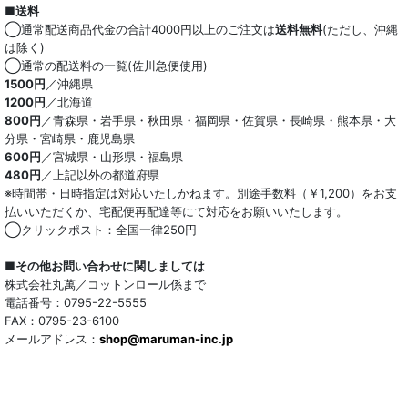
■送料
オーガニック
◯通常配送商品代金の合計4000円以上のご注文は
送料無料
(ただし、沖縄
は除く)
和紙混生地
◯通常の配送料の一覧(佐川急便使用)
1500円
／沖縄県
1200円
／北海道
ポリエステル混
800円
／青森県・岩手県・秋田県・福岡県・佐賀県・長崎県・熊本県・大
分県・宮崎県・鹿児島県
テンセル混
600円
／宮城県・山形県・福島県
480円
／上記以外の都道府県
キュプラ/レーヨン混
※時間帯・日時指定は対応いたしかねます。別途手数料（￥1,200）をお支
払いいただくか、宅配便再配達等にて対応をお願いいたします。
シルク混
◯クリックポスト：全国一律250円
ウール混
■その他お問い合わせに関しましては
株式会社丸萬／コットンロール係まで
トリアセテート混
電話番号：0795-22-5555
FAX：0795-23-6100
メールアドレス：
サッカー/クレープ
shop@maruman-inc.jp
アレンジワインダー カットジャカード