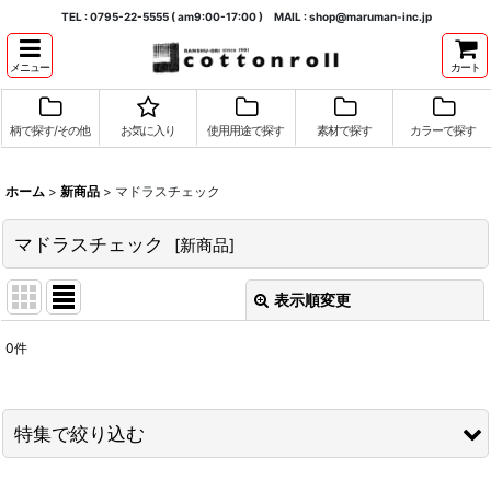
TEL : 0795-22-5555 ( am9:00-17:00 ) MAIL : shop@maruman-inc.jp
メニュー
カート
柄で探す/その他
お気に入り
使用用途で探す
素材で探す
カラーで探す
ホーム
>
新商品
>
マドラスチェック
マドラスチェック
[
新商品
]
表示順変更
閉じる
0
件
表示数
:
並び順
:
特集で絞り込む
絞り込む