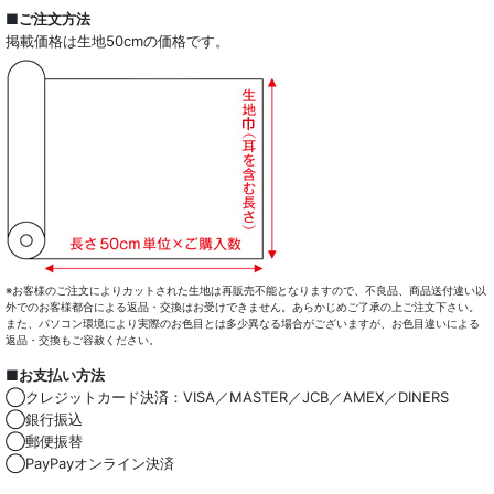
全商品一覧
■ご注文方法
掲載価格は生地50cmの価格です。
ドレスシャツ
カジュアルシャツ
レディース
キッズ
コート・ボトム・バッグ
マスク
※お客様のご注文によりカットされた生地は再販売不能となりますので、不良品、商品送付違い以
外でのお客様都合による返品・交換はお受けできません。あらかじめご了承の上ご注文下さい。
また、パソコン環境により実際のお色目とは多少異なる場合がございますが、お色目違いによる
小物類
返品・交換もご容赦ください。
■お支払い方法
綿100％
◯クレジットカード決済：VISA／MASTER／JCB／AMEX／DINERS
◯銀行振込
麻混
◯郵便振替
◯PayPayオンライン決済
ストレッチ