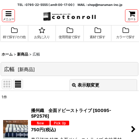
TEL : 0795-22-5555 ( am9:00-17:00 ) MAIL : shop@maruman-inc.jp
メニュー
カート
柄で探す/その他
お気に入り
使用用途で探す
素材で探す
カラーで探す
ホーム
>
新商品
>
広幅
広幅
[
新商品
]
表示順変更
閉じる
1
件
表示数
:
播州織 全面ドビーストライプ
[
S0095-
SP2576
]
並び順
:
750
円
(税込)
絞り込む