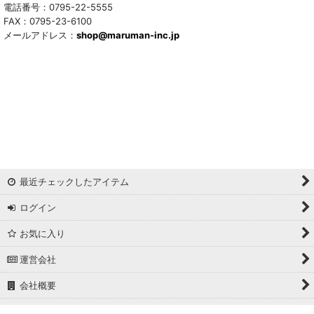
トリアセテート混
電話番号：0795-22-5555
FAX：0795-23-6100
メールアドレス：
サッカー/クレープ
shop@maruman-inc.jp
アレンジワインダー カットジャカード
リバーシブルドビー
ワッシャー
ギンガムチェック
最近チェックしたアイテム
マドラスチェック
ログイン
ドビー
お気に入り
撥水加工
運営会社
起毛生地
会社概要
細番手
ホーム