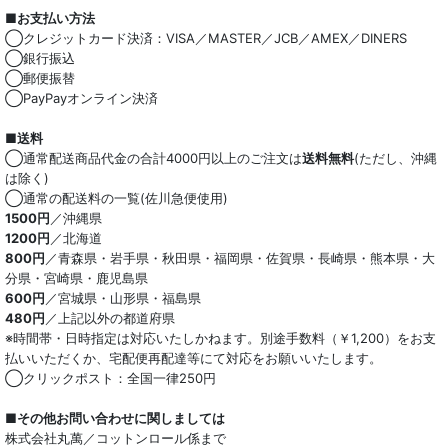
■お支払い方法
綿100％
◯クレジットカード決済：VISA／MASTER／JCB／AMEX／DINERS
◯銀行振込
麻混
◯郵便振替
◯PayPayオンライン決済
ストレッチ
■送料
オーガニック
◯通常配送商品代金の合計4000円以上のご注文は
送料無料
(ただし、沖縄
は除く)
和紙混生地
◯通常の配送料の一覧(佐川急便使用)
1500円
／沖縄県
1200円
／北海道
ポリエステル混
800円
／青森県・岩手県・秋田県・福岡県・佐賀県・長崎県・熊本県・大
分県・宮崎県・鹿児島県
テンセル混
600円
／宮城県・山形県・福島県
480円
／上記以外の都道府県
キュプラ/レーヨン混
※時間帯・日時指定は対応いたしかねます。別途手数料（￥1,200）をお支
払いいただくか、宅配便再配達等にて対応をお願いいたします。
シルク混
◯クリックポスト：全国一律250円
ウール混
■その他お問い合わせに関しましては
株式会社丸萬／コットンロール係まで