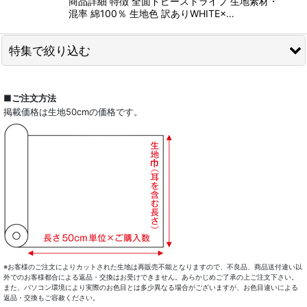
商品詳細 特徴 全面ドビーストライプ 生地素材・
混率 綿100％ 生地色 訳ありWHITE×…
特集で絞り込む
全商品一覧
■ご注文方法
掲載価格は生地50cmの価格です。
ドレスシャツ
カジュアルシャツ
レディース
キッズ
コート・ボトム・バッグ
マスク
※お客様のご注文によりカットされた生地は再販売不能となりますので、不良品、商品送付違い以
外でのお客様都合による返品・交換はお受けできません。あらかじめご了承の上ご注文下さい。
また、パソコン環境により実際のお色目とは多少異なる場合がございますが、お色目違いによる
小物類
返品・交換もご容赦ください。