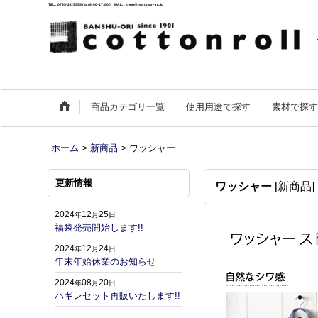
TEL : 0795-22-5555 ( am9:00-17:00 ) MAIL : shop@maruman-inc.jp
商品カテゴリ一覧
使用用途で探す
素材で探
ホーム
>
新商品
>
ワッシャー
更新情報
ワッシャー
[
新商品
]
2024
12
25
年
月
日
福袋発売開始します!!
2024
12
24
年
月
日
年末年始休業のお知らせ
2024
08
20
年
月
日
ハギレセット再販いたします!!