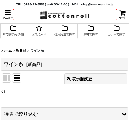
TEL : 0795-22-5555 ( am9:00-17:00 ) MAIL : shop@maruman-inc.jp
メニュー
カート
柄で探す/その他
お気に入り
使用用途で探す
素材で探す
カラーで探す
ホーム
>
新商品
>
ワイン系
ワイン系
[
新商品
]
表示順変更
閉じる
0
件
表示数
:
並び順
:
特集で絞り込む
絞り込む