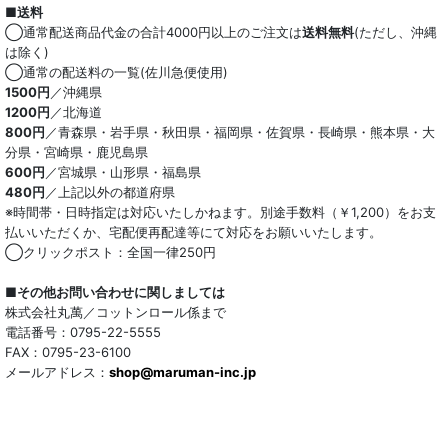
■送料
オーガニック
◯通常配送商品代金の合計4000円以上のご注文は
送料無料
(ただし、沖縄
は除く)
和紙混生地
◯通常の配送料の一覧(佐川急便使用)
1500円
／沖縄県
1200円
／北海道
ポリエステル混
800円
／青森県・岩手県・秋田県・福岡県・佐賀県・長崎県・熊本県・大
分県・宮崎県・鹿児島県
テンセル混
600円
／宮城県・山形県・福島県
480円
／上記以外の都道府県
キュプラ/レーヨン混
※時間帯・日時指定は対応いたしかねます。別途手数料（￥1,200）をお支
払いいただくか、宅配便再配達等にて対応をお願いいたします。
シルク混
◯クリックポスト：全国一律250円
ウール混
■その他お問い合わせに関しましては
株式会社丸萬／コットンロール係まで
トリアセテート混
電話番号：0795-22-5555
FAX：0795-23-6100
メールアドレス：
サッカー/クレープ
shop@maruman-inc.jp
アレンジワインダー カットジャカード