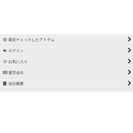
リバーシブルドビー
ワッシャー
ギンガムチェック
最近チェックしたアイテム
マドラスチェック
ログイン
ドビー
お気に入り
撥水加工
運営会社
起毛生地
会社概要
細番手
ホーム
広幅
PCサイト
ホワイト/ベージュ系
グレー系
Powered by
おちゃのこネット
ネットショップ作成サービス