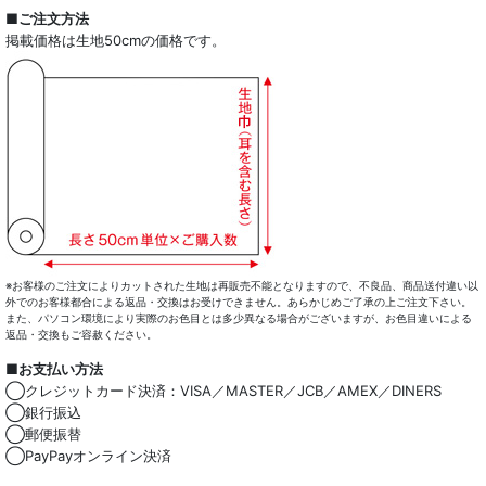
全商品一覧
■ご注文方法
掲載価格は生地50cmの価格です。
ドレスシャツ
カジュアルシャツ
レディース
キッズ
コート・ボトム・バッグ
マスク
※お客様のご注文によりカットされた生地は再販売不能となりますので、不良品、商品送付違い以
外でのお客様都合による返品・交換はお受けできません。あらかじめご了承の上ご注文下さい。
また、パソコン環境により実際のお色目とは多少異なる場合がございますが、お色目違いによる
小物類
返品・交換もご容赦ください。
■お支払い方法
綿100％
◯クレジットカード決済：VISA／MASTER／JCB／AMEX／DINERS
◯銀行振込
麻混
◯郵便振替
◯PayPayオンライン決済
ストレッチ