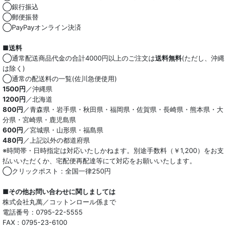
◯銀行振込
麻混
◯郵便振替
◯PayPayオンライン決済
ストレッチ
■送料
オーガニック
◯通常配送商品代金の合計4000円以上のご注文は
送料無料
(ただし、沖縄
は除く)
和紙混生地
◯通常の配送料の一覧(佐川急便使用)
1500円
／沖縄県
1200円
／北海道
ポリエステル混
800円
／青森県・岩手県・秋田県・福岡県・佐賀県・長崎県・熊本県・大
分県・宮崎県・鹿児島県
テンセル混
600円
／宮城県・山形県・福島県
480円
／上記以外の都道府県
キュプラ/レーヨン混
※時間帯・日時指定は対応いたしかねます。別途手数料（￥1,200）をお支
払いいただくか、宅配便再配達等にて対応をお願いいたします。
シルク混
◯クリックポスト：全国一律250円
ウール混
■その他お問い合わせに関しましては
株式会社丸萬／コットンロール係まで
トリアセテート混
電話番号：0795-22-5555
FAX：0795-23-6100