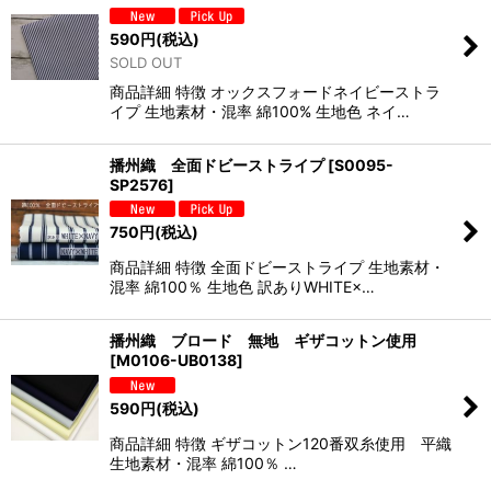
590
円
(税込)
SOLD OUT
商品詳細 特徴 オックスフォードネイビーストラ
イプ 生地素材・混率 綿100% 生地色 ネイ…
播州織 全面ドビーストライプ
[
S0095-
SP2576
]
750
円
(税込)
商品詳細 特徴 全面ドビーストライプ 生地素材・
混率 綿100％ 生地色 訳ありWHITE×…
播州織 ブロード 無地 ギザコットン使用
[
M0106-UB0138
]
590
円
(税込)
商品詳細 特徴 ギザコットン120番双糸使用 平織
生地素材・混率 綿100％ …