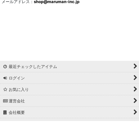
メールアドレス：
サッカー/クレープ
shop@maruman-inc.jp
アレンジワインダー カットジャカード
リバーシブルドビー
ワッシャー
ギンガムチェック
最近チェックしたアイテム
マドラスチェック
ログイン
ドビー
お気に入り
撥水加工
運営会社
起毛生地
会社概要
細番手
ホーム
広幅