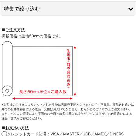
特集で絞り込む
全商品一覧
■ご注文方法
掲載価格は生地50cmの価格です。
ドレスシャツ
カジュアルシャツ
レディース
キッズ
コート・ボトム・バッグ
マスク
※お客様のご注文によりカットされた生地は再販売不能となりますので、不良品、商品送付違い以
外でのお客様都合による返品・交換はお受けできません。あらかじめご了承の上ご注文下さい。
また、パソコン環境により実際のお色目とは多少異なる場合がございますが、お色目違いによる
小物類
返品・交換もご容赦ください。
■お支払い方法
綿100％
◯クレジットカード決済：VISA／MASTER／JCB／AMEX／DINERS