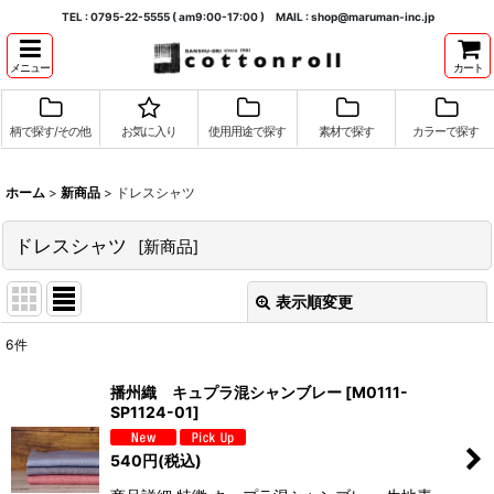
TEL : 0795-22-5555 ( am9:00-17:00 ) MAIL : shop@maruman-inc.jp
メニュー
カート
柄で探す/その他
お気に入り
使用用途で探す
素材で探す
カラーで探す
ホーム
>
新商品
>
ドレスシャツ
ドレスシャツ
[
新商品
]
表示順変更
閉じる
6
件
表示数
:
播州織 キュプラ混シャンブレー
[
M0111-
SP1124-01
]
並び順
:
540
円
(税込)
絞り込む