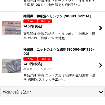
商品詳細 特徴 全面ドビーストライプ 生地素材・
混率 綿100％ 生地色 訳ありWHITE×…
播州織 和紙混ヘリンボン
[
S0093-SP2114
]
740
円
(税込)
商品詳細 特徴 和紙混 ヘリンボン 生地素材・混
率 綿79% 和紙21％ 生地色…
播州織 ニットのような織物
[
S0096-SP1185-
02
]
740
円
(税込)
在庫数 2× ５０ｃｍ
商品詳細 特徴 ニットのような織物 生地素材・混
率 綿98% ストレッチ2% 生…
特集で絞り込む