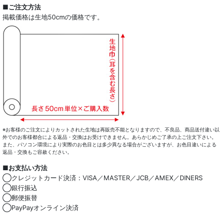
全商品一覧
■ご注文方法
掲載価格は生地50cmの価格です。
ドレスシャツ
カジュアルシャツ
レディース
キッズ
コート・ボトム・バッグ
マスク
※お客様のご注文によりカットされた生地は再販売不能となりますので、不良品、商品送付違い以
外でのお客様都合による返品・交換はお受けできません。あらかじめご了承の上ご注文下さい。
また、パソコン環境により実際のお色目とは多少異なる場合がございますが、お色目違いによる
小物類
返品・交換もご容赦ください。
■お支払い方法
綿100％
◯クレジットカード決済：VISA／MASTER／JCB／AMEX／DINERS
◯銀行振込
麻混
◯郵便振替
◯PayPayオンライン決済
ストレッチ