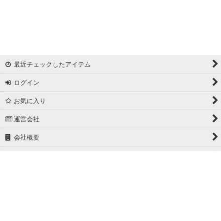
リバーシブルドビー
ワッシャー
ギンガムチェック
最近チェックしたアイテム
マドラスチェック
ログイン
ドビー
お気に入り
撥水加工
運営会社
起毛生地
会社概要
細番手
ホーム
広幅
PCサイト
ホワイト/ベージュ系
グレー系
Powered by
おちゃのこネット
ネットショップ作成サービス