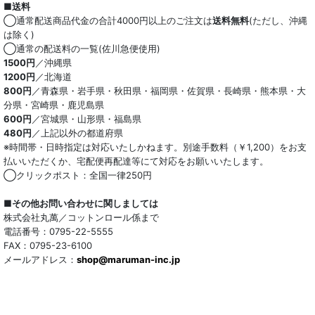
■送料
オーガニック
◯通常配送商品代金の合計4000円以上のご注文は
送料無料
(ただし、沖縄
は除く)
和紙混生地
◯通常の配送料の一覧(佐川急便使用)
1500円
／沖縄県
1200円
／北海道
ポリエステル混
800円
／青森県・岩手県・秋田県・福岡県・佐賀県・長崎県・熊本県・大
分県・宮崎県・鹿児島県
テンセル混
600円
／宮城県・山形県・福島県
480円
／上記以外の都道府県
キュプラ/レーヨン混
※時間帯・日時指定は対応いたしかねます。別途手数料（￥1,200）をお支
払いいただくか、宅配便再配達等にて対応をお願いいたします。
シルク混
◯クリックポスト：全国一律250円
ウール混
■その他お問い合わせに関しましては
株式会社丸萬／コットンロール係まで
トリアセテート混
電話番号：0795-22-5555
FAX：0795-23-6100
メールアドレス：
サッカー/クレープ
shop@maruman-inc.jp
アレンジワインダー カットジャカード